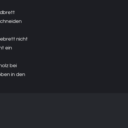
idbrett
 Schneiden
ebrett nicht
t ein
holz bei
ben in den