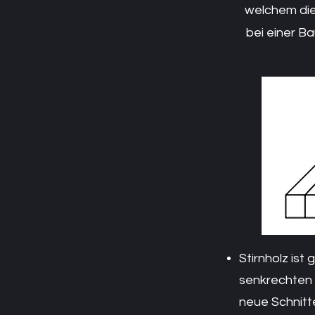
welchem
di
bei einer B
Stirnholz ist
senkrechten 
neue Schnitte